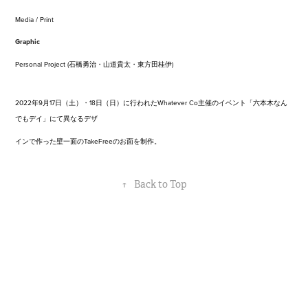
Media / Print
Graphic
Personal Project (
石橋勇治・山道貴太・東方田桂伊
)
2022年9月17日（土）・18日（日）に行われたWhatever Co主催のイベント「六本木なん
でもデイ」にて異なるデザ
インで作った壁一面のTakeFreeのお
面を制作。
↑
Back to Top