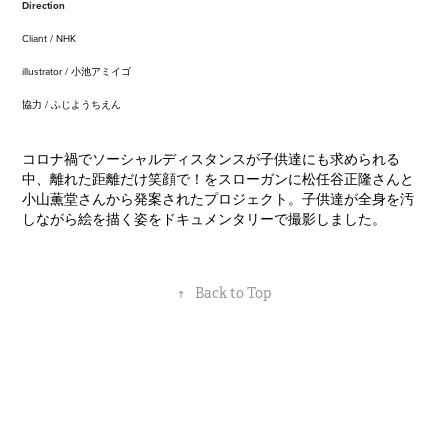
Direction
Cliant / NHK
illustrator / 小池アミイゴ
協力 / ふじようちえん
コロナ禍でソーシャルディスタンスが子供達にも求められる
中、離れた距離だけ笑顔で！をスローガンに松任谷正隆さんと
小山薫堂さんから発案されたプロジェクト。子供達が全身を汚
しながら絵を描く姿をドキュメンタリーで撮影しました。
↑
Back to Top